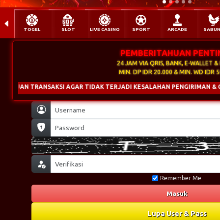
TOGEL
SLOT
LIVE CASINO
SPORT
ARCADE
SABU
PEMBERITAHUAN PENTIN
24 JAM VIA QRIS, BANK, E-WALLET &
MIN. DP IDR 20.000 & MIN. WD IDR 5
UJUAN TRANSAKSI AGAR TIDAK TERJADI KESALAHAN PENGIRIMAN & GU
Remember Me
Masuk
Lupa User & Pass