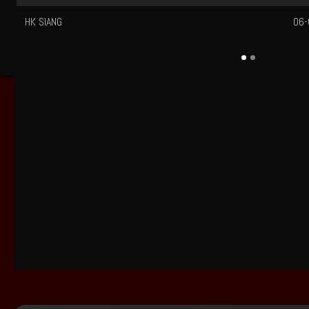
HK SIANG
06-