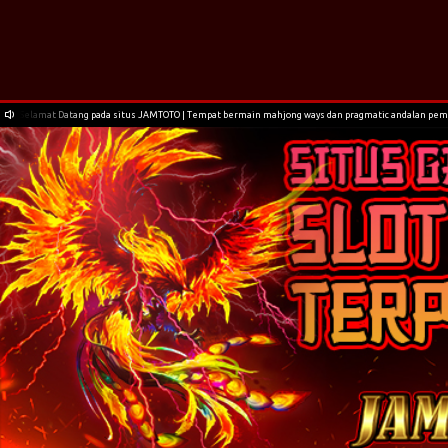
Selamat Datang pada situs JAMTOTO | Tempat bermain mahjong ways dan pragmatic andalan pem