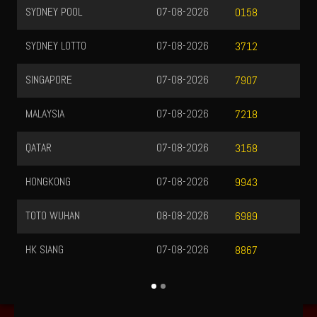
SYDNEY POOL
07-08-2026
0158
SYDNEY LOTTO
07-08-2026
3712
SINGAPORE
07-08-2026
7907
MALAYSIA
07-08-2026
7218
QATAR
07-08-2026
3158
HONGKONG
07-08-2026
9943
TOTO WUHAN
08-08-2026
6989
HK SIANG
07-08-2026
8867