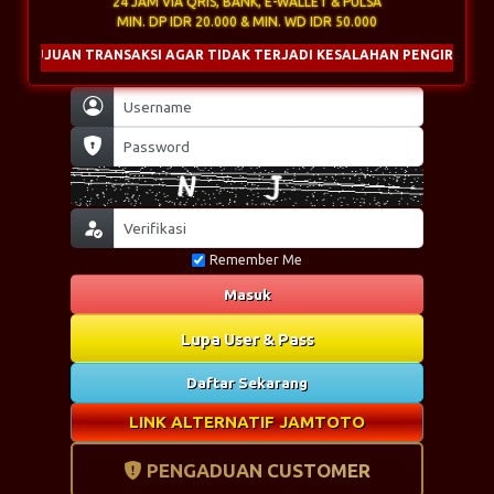
24 JAM VIA QRIS, BANK, E-WALLET & PULSA
MIN. DP IDR 20.000 & MIN. WD IDR 50.000
OR TUJUAN TRANSAKSI AGAR TIDAK TERJADI KESALAHAN PENGIRIMAN 
Remember Me
Masuk
Lupa User & Pass
Daftar Sekarang
LINK ALTERNATIF JAMTOTO
PENGADUAN CUSTOMER