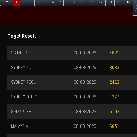
First
1
2
3
4
5
6
7
8
9
10
11
12
13
14
15
(
)
Togel Result
SG METRO
08-08-2026
4821
SYDNEY 4D
08-08-2026
8083
SYDNEY POOL
08-08-2026
2413
SYDNEY LOTTO
08-08-2026
1377
SINGAPORE
08-08-2026
5102
MALAYSIA
08-08-2026
6851