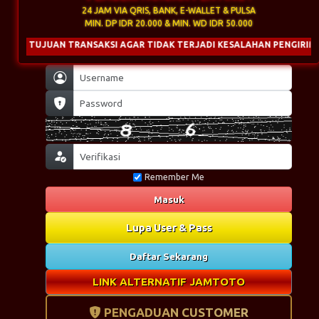
24 JAM VIA QRIS, BANK, E-WALLET & PULSA
MIN. DP IDR 20.000 & MIN. WD IDR 50.000
OMOR TUJUAN TRANSAKSI AGAR TIDAK TERJADI KESALAHAN PENGIRIMA
Remember Me
Masuk
Lupa User & Pass
Daftar Sekarang
LINK ALTERNATIF JAMTOTO
PENGADUAN CUSTOMER