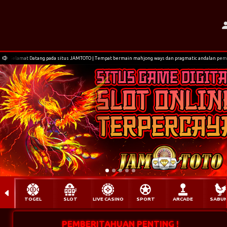
Selamat Datang pada situs JAMTOTO | Tempat bermain mahjong ways dan pragmatic andalan pem
TOGEL
SLOT
LIVE CASINO
SPORT
ARCADE
SABU
PEMBERITAHUAN PENTING !