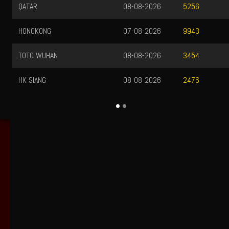
QATAR
08-08-2026
5256
HONGKONG
07-08-2026
9943
TOTO WUHAN
08-08-2026
3454
HK SIANG
08-08-2026
2476