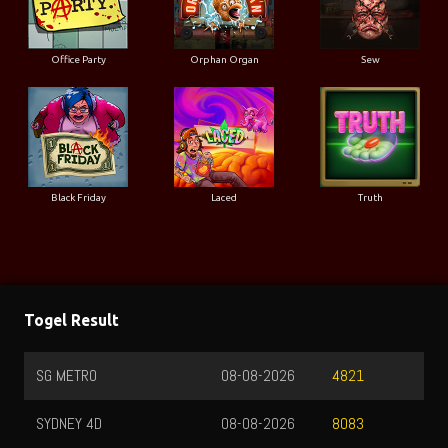
Office Party
Orphan Organ
Sew
Black Friday
Laced
Truth
Togel Result
SG METRO
08-08-2026
4821
SYDNEY 4D
08-08-2026
8083