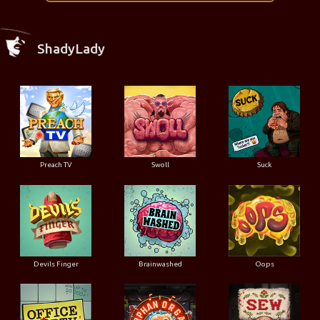
ShadyLady
Preach TV
Swoll
Suck
Devils Finger
Brainwashed
Oops