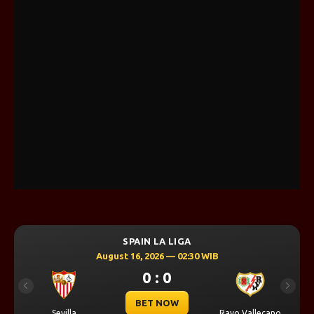
SPAIN LA LIGA
SPA
st 16, 2026 — 02:30 WIB
August 16,
0 : 0
Previous
Next
BET NOW
B
Rayo Vallecano
Alaves