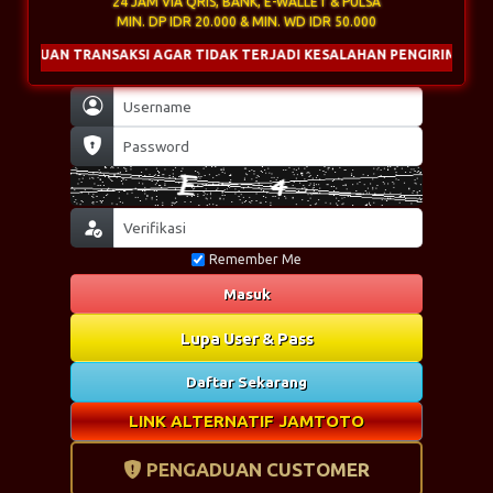
24 JAM VIA QRIS, BANK, E-WALLET & PULSA
MIN. DP IDR 20.000 & MIN. WD IDR 50.000
 TUJUAN TRANSAKSI AGAR TIDAK TERJADI KESALAHAN PENGIRIMAN & 
Remember Me
Masuk
Lupa User & Pass
Daftar Sekarang
LINK ALTERNATIF JAMTOTO
PENGADUAN CUSTOMER